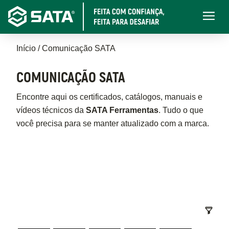
Pular
Main
para
navigati
o
Trilha
conteúdo
Início
Comunicação SATA
principal
de
COMUNICAÇÃO SATA
navegação
Encontre aqui os certificados, catálogos, manuais e
vídeos técnicos da
SATA Ferramentas
. Tudo o que
você precisa para se manter atualizado com a marca.