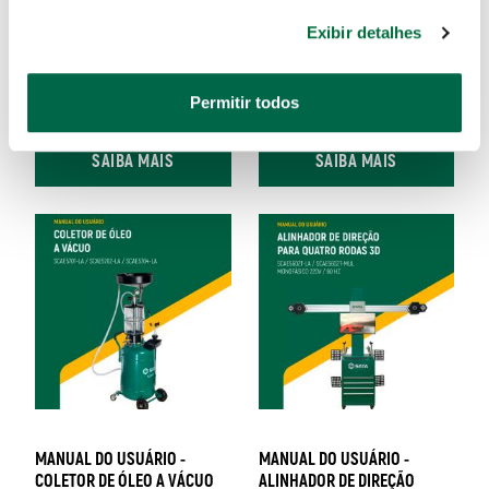
Exibir detalhes
MANUAL DO USUÁRIO -
MANUAL DO USUÁRIO -
ELEVADOR TESOURA DE
DESMONTADORA DE PNEUS
EMBUTIR - SCAE5502-LA
SCAE1022H-LA / SCAE1022H-T
Permitir todos
SAIBA MAIS
SAIBA MAIS
MANUAL DO USUÁRIO -
MANUAL DO USUÁRIO -
COLETOR DE ÓLEO A VÁCUO
ALINHADOR DE DIREÇÃO