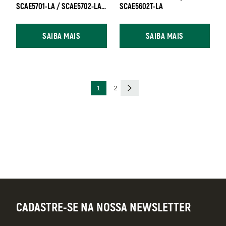
SCAE5701-LA / SCAE5702-LA /
SCAE5602T-LA
SCAE5704-LA
SAIBA MAIS
SAIBA MAIS
Paginação
Página
Página
Próxima
1
2
atual
página
CADASTRE-SE NA NOSSA NEWSLETTER