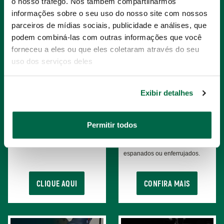
o nosso tráfego. Nós também compartilharmos
informações sobre o seu uso do nosso site com nossos
parceiros de mídias sociais, publicidade e análises, que
podem combiná-las com outras informações que você
forneceu a eles ou que eles coletaram através do seu
uso dos serviços deles
Exibir detalhes
TECNOLOGIA 120XP
LINHA DE EXTRATORES
BOLTBITER
Permitir todos
Exclusividade Sata® com 120
A revolução na extração de
dentes com arco de 3°.
porcas e parafusos danificados,
espanados ou enferrujados.
CLIQUE AQUI
CONFIRA MAIS