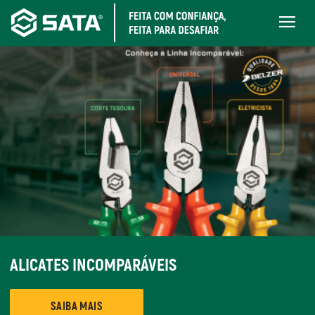
Pular
Main
para
navigati
o
conteúdo
principal
ALICATES INCOMPARÁVEIS
SAIBA MAIS