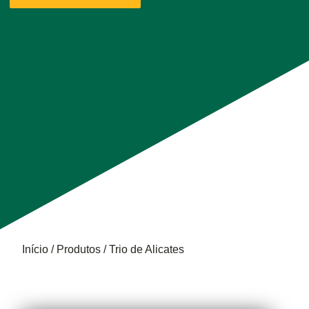
Trilha
Início
Produtos
Trio de Alicates
de
TRIO
navegação