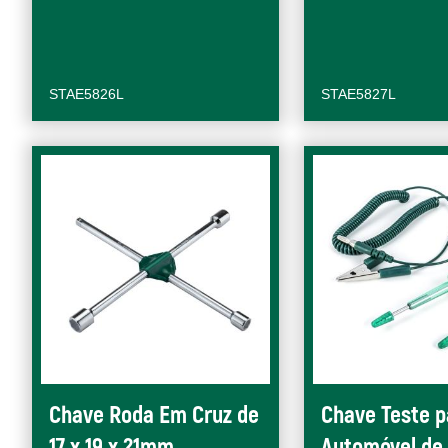
STAE5826L
STAE5827L
Chave Roda Em Cruz de
Chave Teste p
17 x 19 x 21mm
Automóvel de 