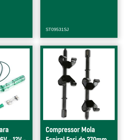
ST09531SJ
ara
Compressor Mola
6V - 12V -
Espiral Forj de 270mm