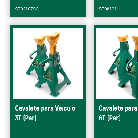
ST92107SC
ST98101
Cavalete para Veículo
Cavalete para
3T (Par)
6T (Par)