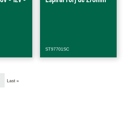
ST97701SC
Última
róxima
Last »
página
ágina