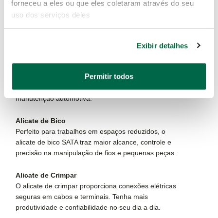
O alicate corte tesoura é indispensável para cortes
forneceu a eles ou que eles coletaram através do seu
rápidos e precisos em fios e materiais metálicos. Com
uso dos serviços deles
lâminas afiadas, garante acabamento limpo e
excelente durabilidade.
Exibir detalhes
Alicate de Anel
Utilize o alicate de anel SATA para instalação ou
Permitir todos
remoção de anéis de retenção com agilidade e
segurança, ideal para mecânicos e especialistas em
manutenção automotiva.
Alicate de Bico
Perfeito para trabalhos em espaços reduzidos, o
alicate de bico SATA traz maior alcance, controle e
precisão na manipulação de fios e pequenas peças.
Alicate de Crimpar
O alicate de crimpar proporciona conexões elétricas
seguras em cabos e terminais. Tenha mais
produtividade e confiabilidade no seu dia a dia.