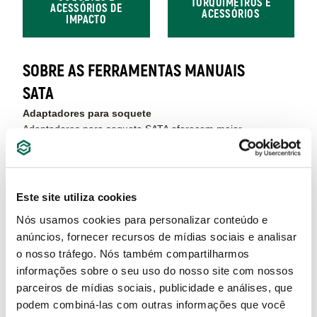
TORQUÍMETROS E
ACESSÓRIOS DE
ACESSÓRIOS
IMPACTO
SOBRE AS FERRAMENTAS MANUAIS
SATA
Adaptadores para soquete
Adaptadores para soquete SATA oferecem maior
versatilidade e alcance em trabalhos com diferentes
medidas. Essenciais para profissionais que buscam
flexibilidade em suas aplicações diárias.
Este site utiliza cookies
Alavancas
Nós usamos cookies para personalizar conteúdo e
As alavancas SATA são robustas e possibilitam mais
anúncios, fornecer recursos de mídias sociais e analisar
força e precisão em montagens, desmontagens e
o nosso tráfego. Nós também compartilharmos
ajustes, tornando qualquer tarefa mais eficiente e
segura.
informações sobre o seu uso do nosso site com nossos
parceiros de mídias sociais, publicidade e análises, que
Alicate Corte Tesoura
podem combiná-las com outras informações que você