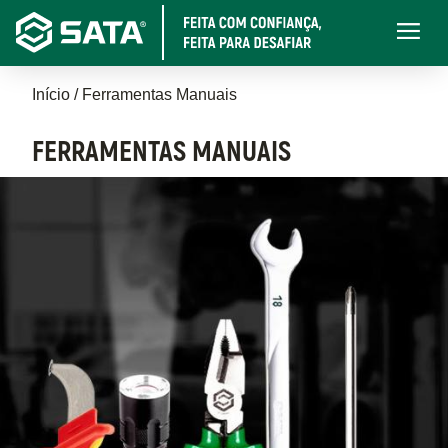
Pular
Main
para
navigati
o
Trilha
conteúdo
Início
Ferramentas Manuais
principal
de
FERRAMENTAS MANUAIS
navegação