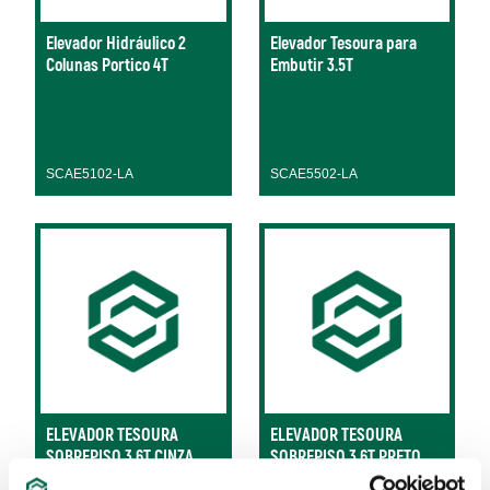
Elevador Hidráulico 2
Elevador Tesoura para
Colunas Portico 4T
Embutir 3.5T
SCAE5102-LA
SCAE5502-LA
ELEVADOR TESOURA
ELEVADOR TESOURA
SOBREPISO 3.6T CINZA
SOBREPISO 3.6T PRETO
SATA - SC355057T
SATA - SC355057B