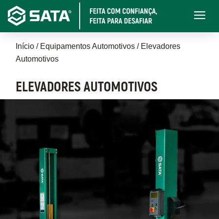
Pular
Main
para
navigati
o
Trilha
conteúdo
Início
Equipamentos Automotivos
Elevadores
principal
Automotivos
de
navegação
ELEVADORES AUTOMOTIVOS