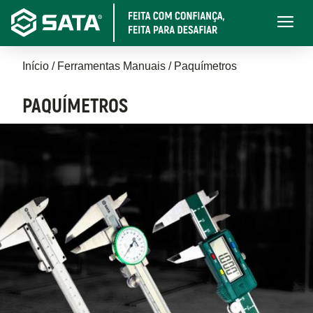
Pular
Main
para
navigati
o
Trilha
conteúdo
Início
Ferramentas Manuais
Paquímetros
principal
de
PAQUÍMETROS
navegação