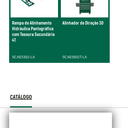
Rampa de Alinhamento
Alinhador de Direção 3D
Hidráulica Pantográfica
com Tesoura Secundária
4T
SCAE5302-LA
SCAE5602T-LA
CATÁLOGO
CATÁLOGO
Catálogo