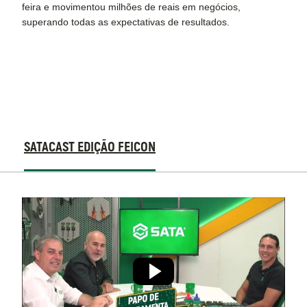
feira e movimentou milhões de reais em negócios,
superando todas as expectativas de resultados.
VEJA
SATACAST EDIÇÃO FEICON
OS
EPISODIOS
SATACAST
COMPLETOS:
EDIÇÃO
FEICON