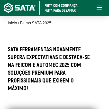
Pular
Main
para
navigati
o
Trilha
conteúdo
Início
Feiras SATA 2025
principal
de
FEIRAS
navegação
SATA
SATA FERRAMENTAS NOVAMENTE
2025
SUPERA EXPECTATIVAS E DESTACA-SE
NA FEICON E AUTOMEC 2025 COM
SOLUÇÕES PREMIUM PARA
PROFISSIONAIS QUE EXIGEM O
MÁXIMO!