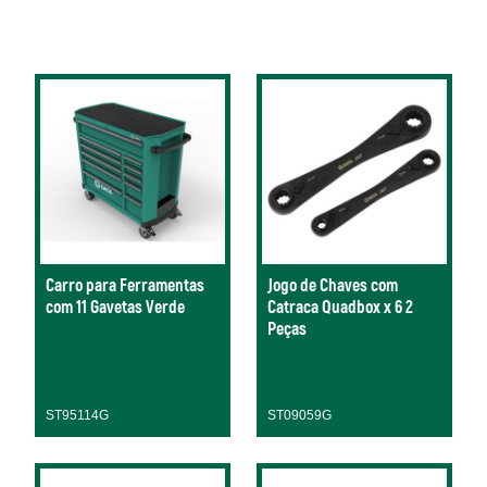
Carro para Ferramentas
Jogo de Chaves com
com 11 Gavetas Verde
Catraca Quadbox x 6 2
Peças
ST95114G
ST09059G