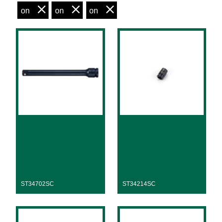
on
on
on
ST34702SC
ST34214SC