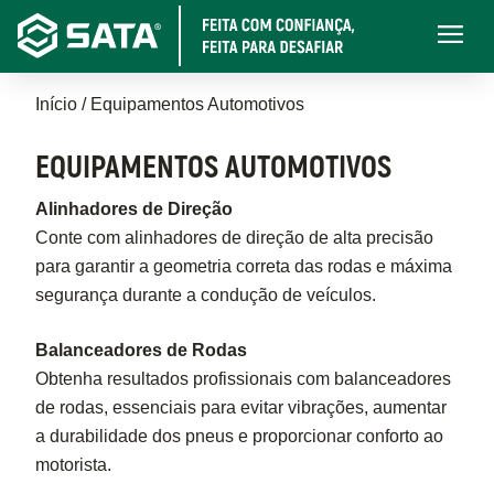
Pular
Main
para
navigati
o
Trilha
conteúdo
Início
Equipamentos Automotivos
principal
de
EQUIPAMENTOS AUTOMOTIVOS
navegação
Alinhadores de Direção
Conte com alinhadores de direção de alta precisão
para garantir a geometria correta das rodas e máxima
segurança durante a condução de veículos.
Balanceadores de Rodas
Obtenha resultados profissionais com balanceadores
de rodas, essenciais para evitar vibrações, aumentar
a durabilidade dos pneus e proporcionar conforto ao
motorista.