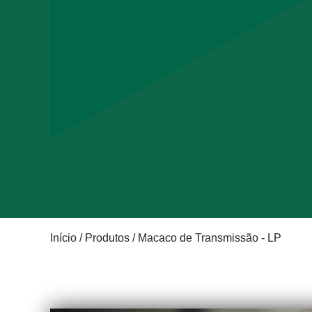
Trilha
Início
Produtos
Macaco de Transmissão - LP
de
MACACO
navegação