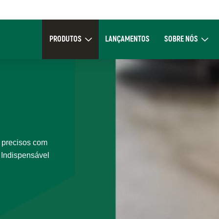
Main
navigation
PRODUTOS
LANÇAMENTOS
SOBRE NÓS
Expand Produtos
Expand Sob
 precisos com
. Indispensável
.