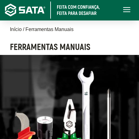
Pular
Main
para
navigati
o
Trilha
conteúdo
Início
Ferramentas Manuais
principal
de
FERRAMENTAS MANUAIS
navegação