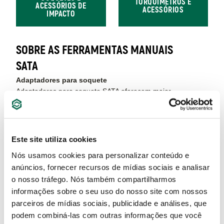
TORQUÍMETROS E
ACESSÓRIOS DE
ACESSÓRIOS
IMPACTO
SOBRE AS FERRAMENTAS MANUAIS
SATA
Adaptadores para soquete
Adaptadores para soquete SATA oferecem maior
versatilidade e alcance em trabalhos com diferentes
medidas. Essenciais para profissionais que buscam
flexibilidade em suas aplicações diárias.
Este site utiliza cookies
Alavancas
Nós usamos cookies para personalizar conteúdo e
As alavancas SATA são robustas e possibilitam mais
anúncios, fornecer recursos de mídias sociais e analisar
força e precisão em montagens, desmontagens e
o nosso tráfego. Nós também compartilharmos
ajustes, tornando qualquer tarefa mais eficiente e
segura.
informações sobre o seu uso do nosso site com nossos
parceiros de mídias sociais, publicidade e análises, que
Alicate Corte Tesoura
podem combiná-las com outras informações que você