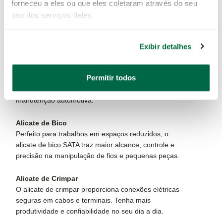
O alicate corte tesoura é indispensável para cortes
forneceu a eles ou que eles coletaram através do seu
rápidos e precisos em fios e materiais metálicos. Com
uso dos serviços deles
lâminas afiadas, garante acabamento limpo e
excelente durabilidade.
Exibir detalhes
Alicate de Anel
Utilize o alicate de anel SATA para instalação ou
Permitir todos
remoção de anéis de retenção com agilidade e
segurança, ideal para mecânicos e especialistas em
manutenção automotiva.
Alicate de Bico
Perfeito para trabalhos em espaços reduzidos, o
alicate de bico SATA traz maior alcance, controle e
precisão na manipulação de fios e pequenas peças.
Alicate de Crimpar
O alicate de crimpar proporciona conexões elétricas
seguras em cabos e terminais. Tenha mais
produtividade e confiabilidade no seu dia a dia.