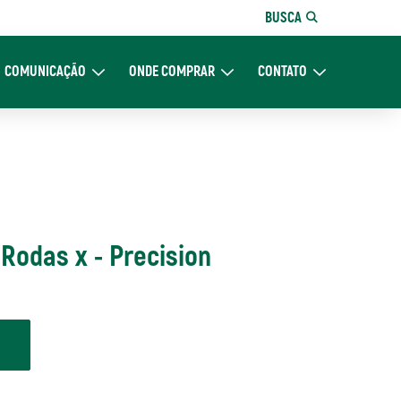
BUSCA
COMUNICAÇÃO
ONDE COMPRAR
CONTATO
re Nós
Expand Comunicação
Expand Onde Comprar
Expand Contato
Rodas x - Precision