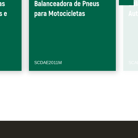
as
Balanceadora de Pneus
Bal
s e
para Motocicletas
Au
SCDAE2011M
SCA