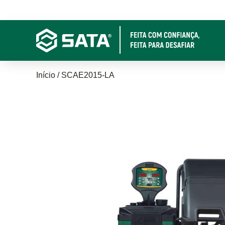
Pular
para
o
conteúdo
principal
Trilha
Início
SCAE2015-LA
de
navegação