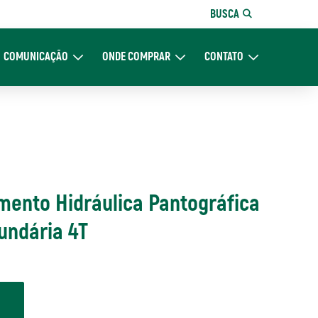
BUSCA
COMUNICAÇÃO
ONDE COMPRAR
CONTATO
re Nós
Expand Comunicação
Expand Onde Comprar
Expand Contato
ento Hidráulica Pantográfica
undária 4T