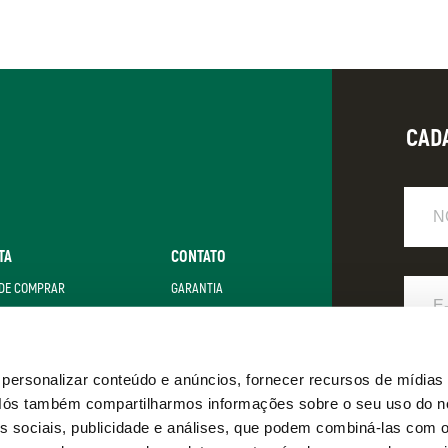
CAD
Nome
TA
CONTATO
E-
DE COMPRAR
GARANTIA
Mail
LZER + SATA
FAQ
POLÍTICA DE PRIVACIDADE
Eu
ersonalizar conteúdo e anúncios, fornecer recursos de mídias 
. Nós também compartilharmos informações sobre o seu uso do n
s sociais, publicidade e análises, que podem combiná-las com 