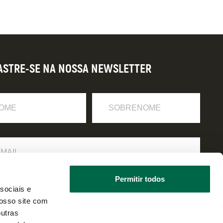
ASTRE-SE NA NOSSA NEWSLETTER
Sobrenome
Permitir todos
 li e estou de acordo com a
política de privacidade
.
sociais e
osso site com
outras