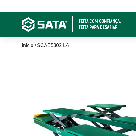
Pular
para
o
conteúdo
principal
Trilha
Início
SCAE5302-LA
de
navegação