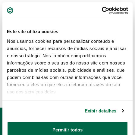
Este site utiliza cookies
RECURSOS ADICIONAIS
Nós usamos cookies para personalizar conteúdo e
anúncios, fornecer recursos de mídias sociais e analisar
SAT_AbrasiveDiscs_PT
o nosso tráfego. Nós também compartilharmos
informações sobre o seu uso do nosso site com nossos
DOWNLOAD
parceiros de mídias sociais, publicidade e análises, que
podem combiná-las com outras informações que você
forneceu a eles ou que eles coletaram através do seu
uso dos serviços deles
Exibir detalhes
PRODUTOS
RELACIONADOS
Permitir todos