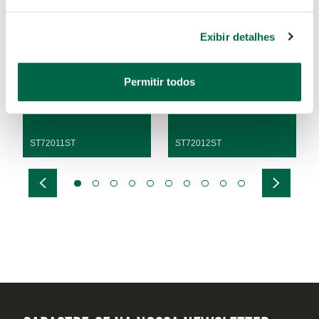
Exibir detalhes
Alicate Anéis Externo Reto
Alicate Anéis Externo Reto
de 5"
de 7"
Permitir todos
ST72011ST
ST72012ST