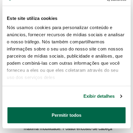
Este site utiliza cookies
Nós usamos cookies para personalizar conteúdo e
anúncios, fornecer recursos de mídias sociais e analisar
o nosso tráfego. Nós também compartilharmos
SOBRE A LINHA DE ESTEIRAS PARA
informações sobre o seu uso do nosso site com nossos
parceiros de mídias sociais, publicidade e análises, que
MECÂNICO SATA
podem combiná-las com outras informações que você
A SATA desenvolveu sua linha de 
forneceu a eles ou que eles coletaram através do seu
esteiras para 
 pensando no profissional que busca 
mecânico
uso dos serviços deles
ergonomia, segurança e eficiência na manutenção 
automotiva. São duas opções que atendem diferentes 
necessidades:
Exibir detalhes
 – 
Esteira Para Mecânico ST95999SC
Estrutura de plástico rígido de alta resistência, 
Permitir todos
leve, prática e com rodízios giratórios para 
máxima mobilidade. Possui encosto de cabeça 