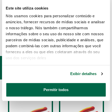
Atende e supera norma - IEC 60900 - 1000V.
Este site utiliza cookies
Atende e supera norma - ANSI B107.11M.
Nós usamos cookies para personalizar conteúdo e
anúncios, fornecer recursos de mídias sociais e analisar
o nosso tráfego. Nós também compartilharmos
ESPECIFICAÇÕES
informações sobre o seu uso do nosso site com nossos
parceiros de mídias sociais, publicidade e análises, que
podem combiná-las com outras informações que você
forneceu a eles ou que eles coletaram através do seu
uso dos serviços deles
PRODUTOS
RELACIONADOS
Exibir detalhes
Permitir todos