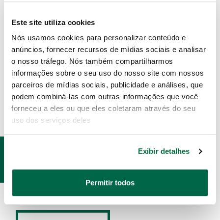
Bicos para medição Interna
Bicos para medição Externa
Este site utiliza cookies
Vareta para medição de Profundidade
Nós usamos cookies para personalizar conteúdo e
Superfície de referência para medição de ressaltos
anúncios, fornecer recursos de mídias sociais e analisar
Acompanha case / estojo de proteção
o nosso tráfego. Nós também compartilharmos
informações sobre o seu uso do nosso site com nossos
ESPECIFICAÇÕES
parceiros de mídias sociais, publicidade e análises, que
podem combiná-las com outras informações que você
forneceu a eles ou que eles coletaram através do seu
uso dos serviços deles
PRODUTOS
Exibir detalhes
RELACIONADOS
Permitir todos