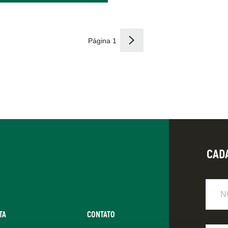
Próxima
Página 1
página
CAD
Nome
TA
CONTATO
E-