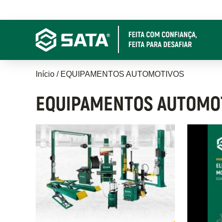
Pular
para
o
conteúdo
principal
Trilha
Início
EQUIPAMENTOS AUTOMOTIVOS
de
EQUIPAMENTOS AUTOMO
navegação