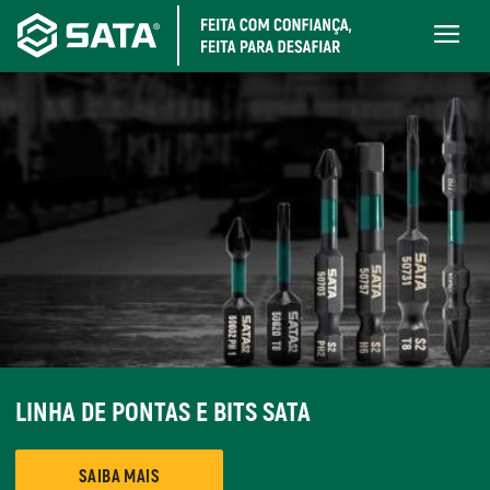
Pular
Main
para
navigati
o
conteúdo
principal
LINHA DE PONTAS E BITS SATA
SAIBA MAIS