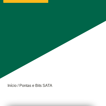
Trilha
Início
Pontas e Bits SATA
de
PONTAS
navegação