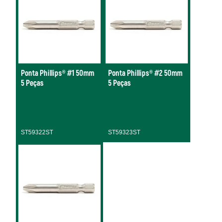
Ponta Phillips® #1 50mm
Ponta Phillips® #2 50mm
5 Peças
5 Peças
ST59322ST
ST59323ST