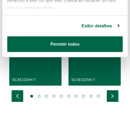
forneceu a eles ou que eles coletaram através do seu
uso dos serviços deles
Exibir detalhes
Permitir todos
Desmontagem de Rodas
Desmontadora Coluna
com Braço Auxiliar Cinza
Reclinavel Cinza
SCAE1024H-T
SCAE1025H-T