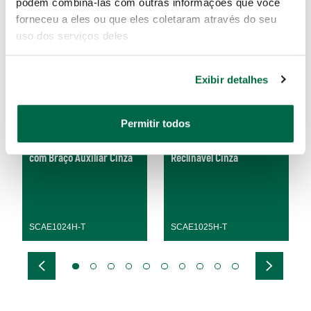
podem combiná-las com outras informações que você
forneceu a eles ou que eles coletaram através do seu
uso dos serviços deles
Exibir detalhes
Permitir todos
Desmontagem de Rodas
Desmontadora Coluna
com Braço Auxiliar Cinza
Reclinavel Cinza
SCAE1024H-T
SCAE1025H-T