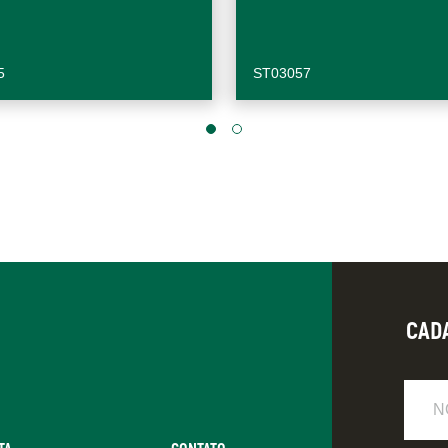
5
ST03057
CAD
Nome