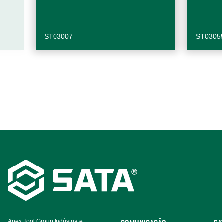
ST03007
ST0305
Footer
Navigation
Apex Tool Group Indústria e