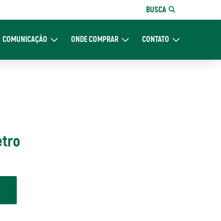
BUSCA
COMUNICAÇÃO
ONDE COMPRAR
CONTATO
re Nós
Expand Comunicação
Expand Onde Comprar
Expand Contato
etro