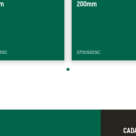
m
200mm
3SC
ST91502SC
CAD