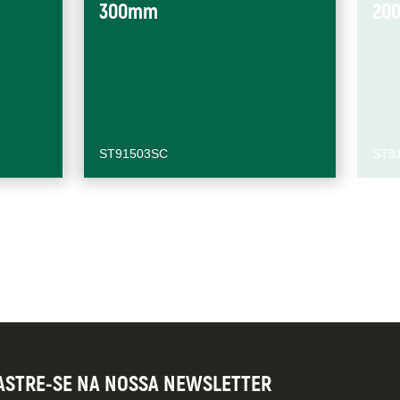
300mm
20
ST91503SC
ST9
ASTRE-SE NA NOSSA NEWSLETTER