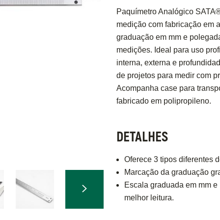
Paquímetro Analógico SATA® 
medição com fabricação em aç
graduação em mm e polegadas 
medições. Ideal para uso profi
interna, externa e profundida
de projetos para medir com p
Acompanha case para transpo
fabricado em polipropileno.
DETALHES
Oferece 3 tipos diferentes 
Marcação da graduação grav
Escala graduada em mm e 
melhor leitura.