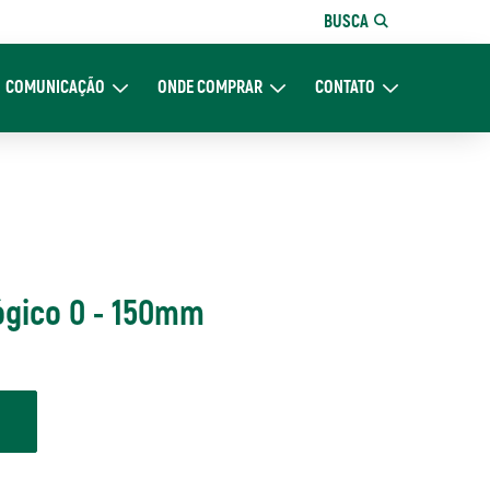
BUSCA
COMUNICAÇÃO
ONDE COMPRAR
CONTATO
re Nós
Expand Comunicação
Expand Onde Comprar
Expand Contato
ógico 0 - 150mm