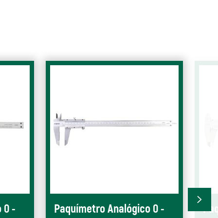
 0 -
Paquímetro Analógico 0 -
Paq