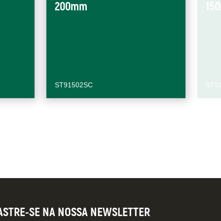
200mm
15
ST91502SC
ST9
ASTRE-SE NA NOSSA NEWSLETTER