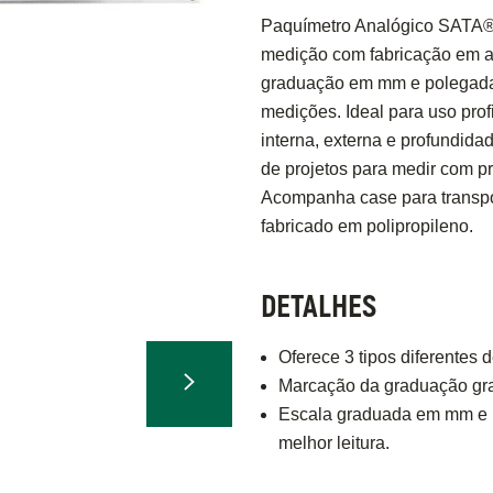
Paquímetro Analógico SATA® 
medição com fabricação em aç
graduação em mm e polegadas 
medições. Ideal para uso profi
interna, externa e profundida
de projetos para medir com p
Acompanha case para transpo
fabricado em polipropileno.
DETALHES
Oferece 3 tipos diferentes 
Marcação da graduação grav
Escala graduada em mm e 
melhor leitura.