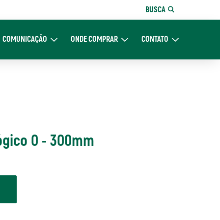
BUSCA
COMUNICAÇÃO
ONDE COMPRAR
CONTATO
re Nós
Expand Comunicação
Expand Onde Comprar
Expand Contato
ógico 0 - 300mm