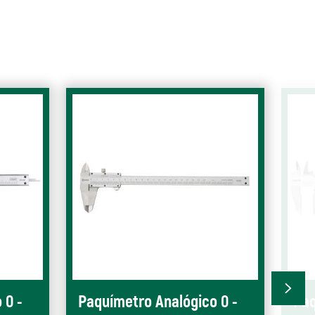
 0 -
Paquímetro Analógico 0 -
Paq