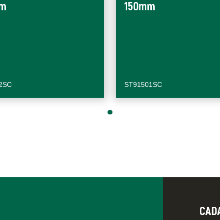
m
150mm
2SC
ST91501SC
CAD