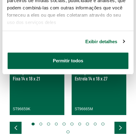
parceiros de mídias sociais, publicidade e análises, que
podem combiná-las com outras informações que você
forneceu a eles ou que eles coletaram através do seu
uso dos serviços deles
Exibir detalhes
Permitir todos
Cabeça Intercambiável
Cabeça Intercambiável
Fixa 14 x 18 x 21
Estrela 14 x 18 x 27
ST96659K
ST96665M