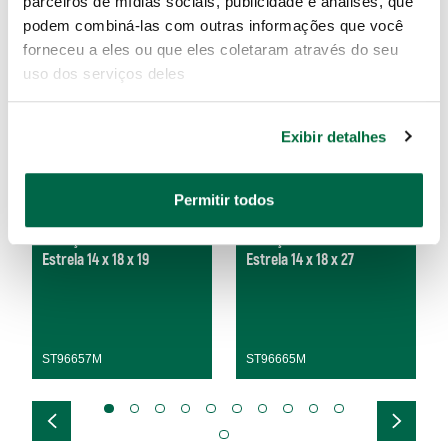
parceiros de mídias sociais, publicidade e análises, que
podem combiná-las com outras informações que você
forneceu a eles ou que eles coletaram através do seu
uso dos serviços deles
Exibir detalhes
Permitir todos
Cabeça Intercambiável
Cabeça Intercambiável
Estrela 14 x 18 x 19
Estrela 14 x 18 x 27
ST96657M
ST96665M