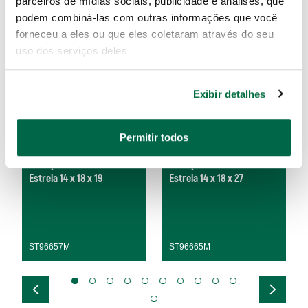
parceiros de mídias sociais, publicidade e análises, que
podem combiná-las com outras informações que você
forneceu a eles ou que eles coletaram através do seu
uso dos serviços deles
Exibir detalhes
Permitir todos
Cabeça Intercambiável
Cabeça Intercambiável
Estrela 14 x 18 x 19
Estrela 14 x 18 x 27
ST96657M
ST96665M