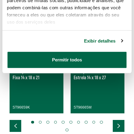
parceiros de mídias sociais, publicidade e análises, que
podem combiná-las com outras informações que você
forneceu a eles ou que eles coletaram através do seu
uso dos serviços deles
Exibir detalhes
Permitir todos
Cabeça Intercambiável
Cabeça Intercambiável
Fixa 14 x 18 x 21
Estrela 14 x 18 x 27
ST96659K
ST96665M