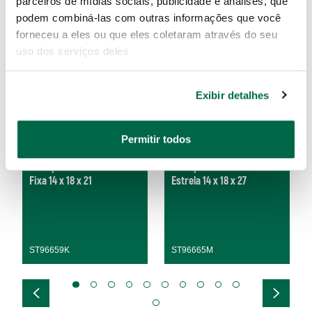
parceiros de mídias sociais, publicidade e análises, que
podem combiná-las com outras informações que você
forneceu a eles ou que eles coletaram através do seu
uso dos serviços deles
Exibir detalhes
Permitir todos
Cabeça Intercambiável
Cabeça Intercambiável
Fixa 14 x 18 x 21
Estrela 14 x 18 x 27
ST96659K
ST96665M