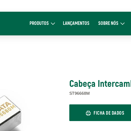
Main
navigation
PRODUTOS
LANÇAMENTOS
SOBRE NÓS
Expand Produtos
Expand Sob
Cabeça Intercambi
ST96668M
FICHA DE DADOS