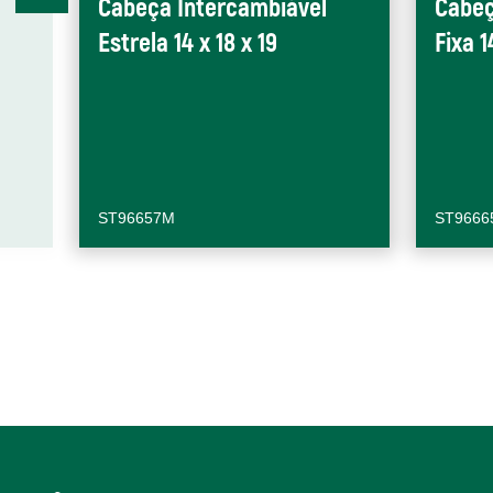
Cabeça Intercambiável
Cabeç
Estrela 14 x 18 x 19
Fixa 1
ST96657M
ST9666