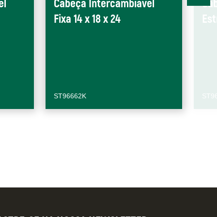
el
Cabeça Intercambiável
Cab
Fixa 14 x 18 x 24
Est
ST96662K
ST9