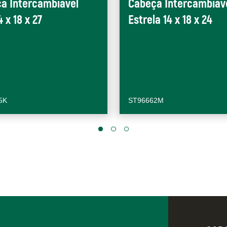
a Intercambiável
Cabeça Intercambiáv
4 x 18 x 27
Estrela 14 x 18 x 24
5K
ST96662M